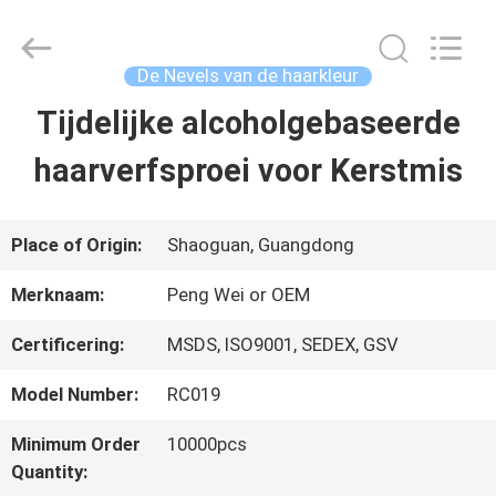
2026
Guangdong
Peng
Wei
De Nevels van de haarkleur
Fine
Chemical
Tijdelijke alcoholgebaseerde
THUIS
Co.,Limited.
All
Rights
haarverfsproei voor Kerstmis
Reserved.
PRODUCTEN
Place of Origin:
Shaoguan, Guangdong
VIDEOS
Merknaam:
Peng Wei or OEM
Certificering:
MSDS, ISO9001, SEDEX, GSV
OVER
Model Number:
RC019
ONS
Minimum Order
10000pcs
Quantity:
FABRIEKSREIS