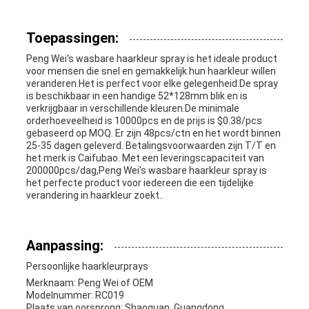
Toepassingen:
Peng Wei's wasbare haarkleur spray is het ideale product
voor mensen die snel en gemakkelijk hun haarkleur willen
veranderen.Het is perfect voor elke gelegenheid.De spray
is beschikbaar in een handige 52*128mm blik en is
verkrijgbaar in verschillende kleuren.De minimale
orderhoeveelheid is 10000pcs en de prijs is $0.38/pcs
gebaseerd op MOQ. Er zijn 48pcs/ctn en het wordt binnen
25-35 dagen geleverd. Betalingsvoorwaarden zijn T/T en
het merk is Caifubao. Met een leveringscapaciteit van
200000pcs/dag,Peng Wei's wasbare haarkleur spray is
het perfecte product voor iedereen die een tijdelijke
verandering in haarkleur zoekt..
Aanpassing:
Persoonlijke haarkleurprays
Merknaam: Peng Wei of OEM
Modelnummer: RC019
Plaats van oorsprong: Shaoguan, Guangdong