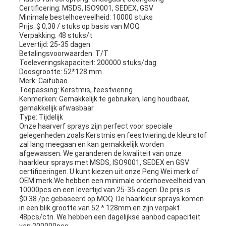
Certificering: MSDS, ISO9001, SEDEX, GSV
Minimale bestelhoeveelheid: 10000 stuks
Prijs: $ 0,38 / stuks op basis van MOQ
Verpakking: 48 stuks/t
Levertijd: 25-35 dagen
Betalingsvoorwaarden: T/T
Toeleveringskapaciteit: 200000 stuks/dag
Doosgrootte: 52*128 mm
Merk: Caifubao
Toepassing: Kerstmis, feestviering
Kenmerken: Gemakkelijk te gebruiken, lang houdbaar,
gemakkelijk afwasbaar
Type: Tijdelijk
Onze haarverf sprays zijn perfect voor speciale
gelegenheden zoals Kerstmis en feestviering.de kleurstof
zal lang meegaan en kan gemakkelijk worden
afgewassen. We garanderen de kwaliteit van onze
haarkleur sprays met MSDS, ISO9001, SEDEX en GSV
certificeringen. U kunt kiezen uit onze Peng Wei merk of
OEM merk.We hebben een minimale orderhoeveelheid van
10000pcs en een levertijd van 25-35 dagen. De prijs is
$0.38 /pc gebaseerd op MOQ. De haarkleur sprays komen
in een blik grootte van 52 * 128mm en zijn verpakt
48pcs/ctn. We hebben een dagelijkse aanbod capaciteit