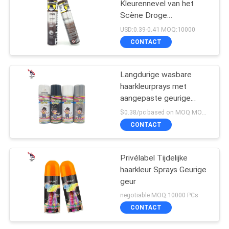
Kleurennevel van het
Scène Droge
Waterdichte Haar
USD:0.39-0.41 MOQ:10000
Unisex- Bestand Zweet
CONTACT
Langdurige wasbare
haarkleurprays met
aangepaste geurige
alcoholbestanddelen
$0.38/pc based on MOQ MOQ:10000pcs
CONTACT
Privélabel Tijdelijke
haarkleur Sprays Geurige
geur
negotiable MOQ:10000 PCs
CONTACT