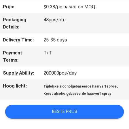
Prijs:
$0.38/pc based on MOQ
KWALITEITSCONTROLE
Packaging
48pcs/ctn
Details:
CONTACTEER
Delivery Time:
25-35 days
ONS
Payment
T/T
Terms:
NIEUWS
Supply Ability:
200000pcs/day
Hoog licht:
,
Tijdelijke alcoholgebaseerde haarverfsproei
ALLE
Kerst alcoholgebaseerde haarverf spray
GEVALLEN
BESTE PRIJS
SITEMAP