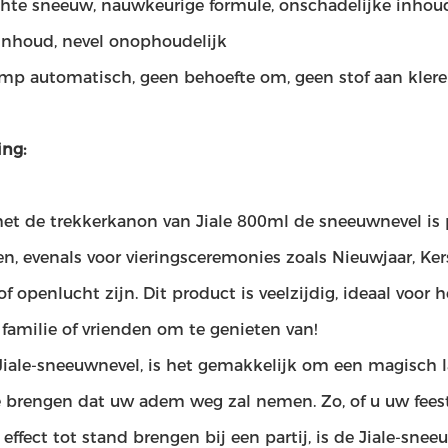
echte sneeuw, nauwkeurige formule, onschadelijke inhou
 inhoud, nevel onophoudelijk
amp automatisch, geen behoefte om, geen stof aan klere
ing:
et de trekkerkanon van Jiale 800ml de sneeuwnevel is p
len, evenals voor vieringsceremonies zoals Nieuwjaar, Ke
f openlucht zijn. Dit product is veelzijdig, ideaal voor
familie of vrienden om te genieten van!
Jiale-sneeuwnevel, is het gemakkelijk om een magisch 
 brengen dat uw adem weg zal nemen. Zo, of u uw feeste
 effect tot stand brengen bij een partij, is de Jiale-sn