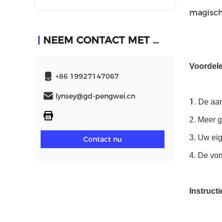
magisch
NEEM CONTACT MET ONS OP
Voordel
+86 19927147067
lynsey@gd-pengwei.cn
1.
De aan
2. Meer 
3. Uw ei
Contact nu
4. De vor
Instructi