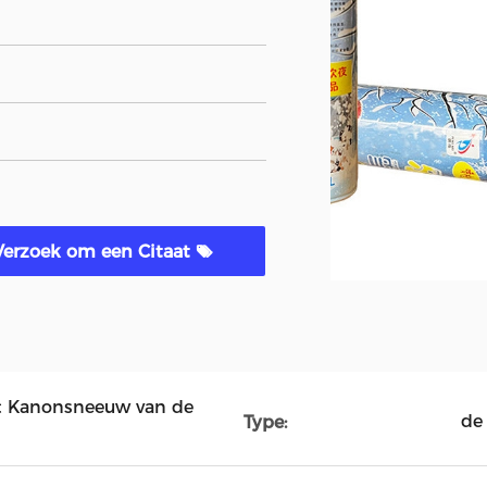
Verzoek om een Citaat
et Kanonsneeuw van de
de
Type: