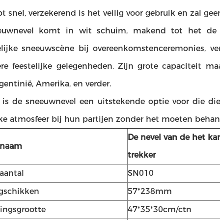
 snel, verzekerend is het veilig voor gebruik en zal geen
euwnevel komt in wit schuim, makend tot het de p
elijke sneeuwscène bij overeenkomstenceremonies, verj
re feestelijke gelegenheden. Zijn grote capaciteit ma
gentinië, Amerika, en verder.
, is de sneeuwnevel een uitstekende optie voor die di
ijke atmosfeer bij hun partijen zonder het moeten behan
De nevel van de het k
tnaam
trekker
aantal
SN010
gschikken
57*238mm
ingsgrootte
47*35*30cm/ctn