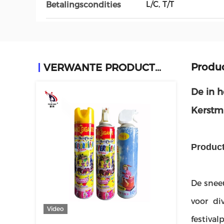
L/C, T/T
Betalingscondities
Produ
VERWANTE PRODUCTEN
De in h
Kerstm
Product
De snee
voor di
Video
festiva