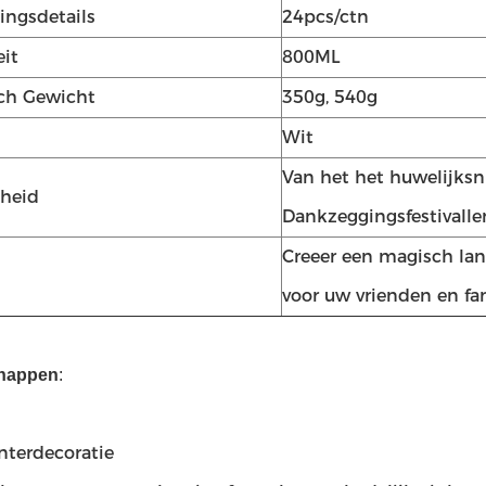
ingsdetails
24pcs/ctn
eit
800ML
ch Gewicht
350g, 540g
Wit
Van het het huwelijksn
heid
Dankzeggingsfestivall
Creeer een magisch la
voor uw vrienden en fam
happen
:
nterdecoratie