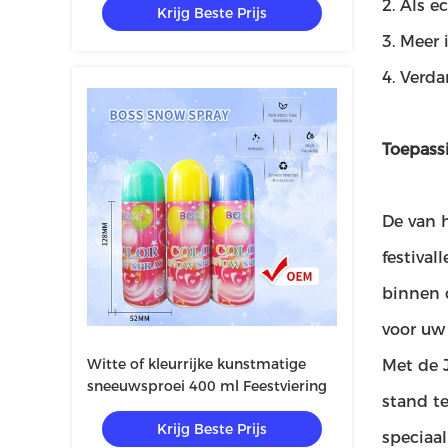
2. Als 
Krijg Beste Prijs
3. Meer
4. Verd
Toepass
De van h
festival
binnen o
voor uw 
Witte of kleurrijke kunstmatige
Met de 
sneeuwsproei 400 ml Feestviering
stand te
Krijg Beste Prijs
speciaal