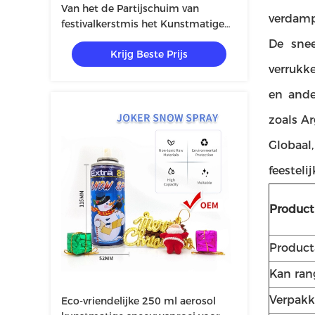
Van het de Partijschuim van
verdampt
festivalkerstmis het Kunstmatige
van de Nevelcarnaval Schuim
De sne
Krijg Beste Prijs
540ml 340g
verrukk
en ande
zoals Ar
Globaal
feestel
Produc
Product
Kan ran
Verpakk
Eco-vriendelijke 250 ml aerosol