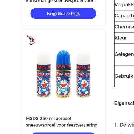
kunstmatige sneeuwsproei voor
Verpakk
binnenshuis
Krijg Beste Prijs
Capacit
Chemis
Kleur
Gelegen
Gebruik
Eigensc
MSDS 250 ml aerosol
1. De wi
sneeuwsproei voor feestversiering