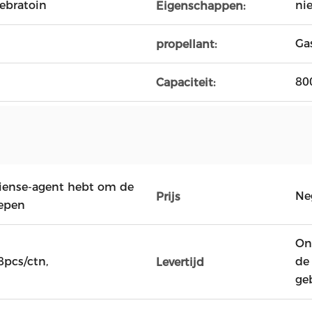
lebratoin
ni
Eigenschappen:
Ga
propellant:
80
Capaciteit:
hiense-agent hebt om de
Ne
Prijs
hepen
On
8pcs/ctn,
de
Levertijd
ge