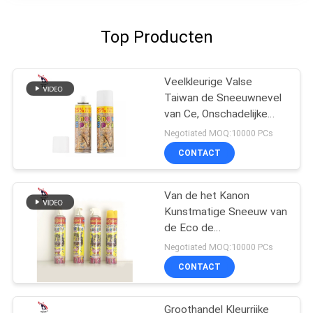
Top Producten
Veelkleurige Valse
Taiwan de Sneeuwnevel
van Ce, Onschadelijke
Sneeuwnevel voor
Negotiated MOQ:10000 PCs
Huwelijk
CONTACT
Van de het Kanon
Kunstmatige Sneeuw van
de Eco de
Vriendschappelijke Witte
Negotiated MOQ:10000 PCs
Trekker van de de Nevel
CONTACT
Openluchtpartij
Decoratie 1200ml
Groothandel Kleurrijke