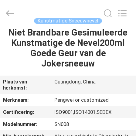
Guangdong
Peng
Wei
Fine
Chemical
Kunstmatige Sneeuwnevel
Co.,Limited.
All
Niet Brandbare Gesimuleerde
THUIS
Rights
Reserved.
Kunstmatige de Nevel200ml
PRODUCTEN
Goede Geur van de
Jokersneeuw
VIDEOS
Plaats van
Guangdong, China
herkomst:
OVER
ONS
Merknaam:
Pengwei or customized
Certificering:
ISO9001,ISO14001,SEDEX
FABRIEKSREIS
Modelnummer:
SN008