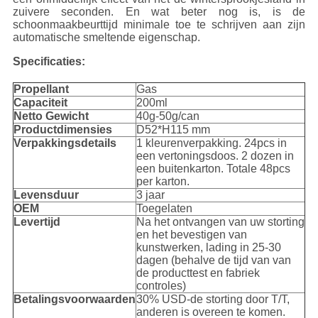
zuivere seconden. En wat beter nog is, is de
schoonmaakbeurttijd minimale toe te schrijven aan zijn
automatische smeltende eigenschap.
Specificaties:
Propellant
Gas
Capaciteit
200ml
Netto Gewicht
40g-50g/can
Productdimensies
D52*H115 mm
Verpakkingsdetails
1 kleurenverpakking. 24pcs in
een vertoningsdoos. 2 dozen in
een buitenkarton. Totale 48pcs
per karton.
Levensduur
3 jaar
OEM
Toegelaten
Levertijd
Na het ontvangen van uw storting
en het bevestigen van
kunstwerken, lading in 25-30
dagen (behalve de tijd van van
de producttest en fabriek
controles)
Betalingsvoorwaarden
30% USD-de storting door T/T,
anderen is overeen te komen.