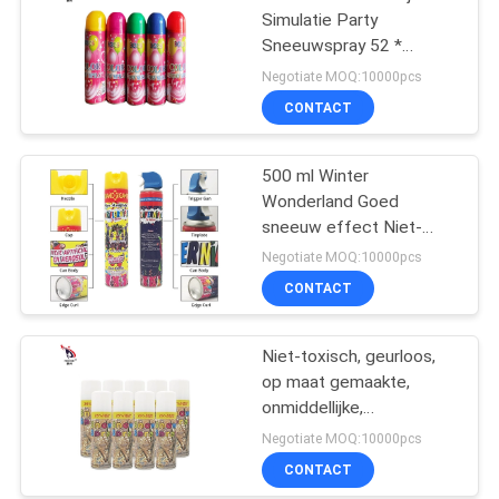
Simulatie Party
Sneeuwspray 52 *
185mm Voor Plezier
Negotiate MOQ:10000pcs
Viering
CONTACT
500 ml Winter
Wonderland Goed
sneeuw effect Niet-
ontvlambare
Negotiate MOQ:10000pcs
kerstsneeuwspray
CONTACT
Niet-toxisch, geurloos,
op maat gemaakte,
onmiddellijke,
kunstmatige
Negotiate MOQ:10000pcs
sneeuwspray met
CONTACT
houdbaarheid van 3 jaar