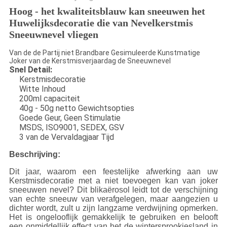
Hoog - het kwaliteitsblauw kan sneeuwen het
Huwelijksdecoratie die van Nevelkerstmis
Sneeuwnevel vliegen
Van de de Partij niet Brandbare Gesimuleerde Kunstmatige
Joker van de Kerstmisverjaardag de Sneeuwnevel
Snel Detail:
Kerstmisdecoratie
Witte Inhoud
200ml capaciteit
40g - 50g netto Gewichtsopties
Goede Geur, Geen Stimulatie
MSDS, ISO9001, SEDEX, GSV
3 van de Vervaldagjaar Tijd
Beschrijving:
Dit jaar, waarom een feestelijke afwerking aan uw
Kerstmisdecoratie met a niet toevoegen kan van joker
sneeuwen nevel? Dit blikaërosol leidt tot de verschijning
van echte sneeuw van verafgelegen, maar aangezien u
dichter wordt, zult u zijn langzame verdwijning opmerken.
Het is ongelooflijk gemakkelijk te gebruiken en belooft
een onmiddellijk effect van het de wintersprookjesland in