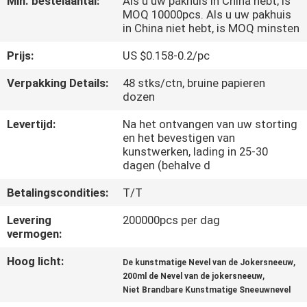
Min. bestelaantal:
Als u uw pakhuis in China hebt, is
KWALITEITSCONTROLE
MOQ 10000pcs. Als u uw pakhuis
in China niet hebt, is MOQ minsten
CONTACTEER
Prijs:
US $0.158-0.2/pc
ONS
Verpakking Details:
48 stks/ctn, bruine papieren
dozen
NIEUWS
Levertijd:
Na het ontvangen van uw storting
en het bevestigen van
kunstwerken, lading in 25-30
ALLE
dagen (behalve d
GEVALLEN
Betalingscondities:
T/T
Levering
200000pcs per dag
SITEMAP
vermogen:
Hoog licht:
,
De kunstmatige Nevel van de Jokersneeuw
PRIVACYBELEID
,
200ml de Nevel van de jokersneeuw
Niet Brandbare Kunstmatige Sneeuwnevel