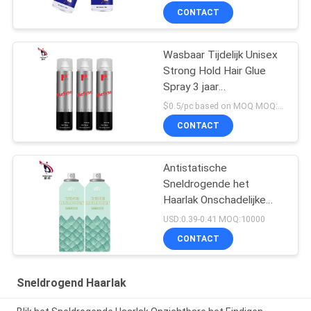
CONTACT
Wasbaar Tijdelijk Unisex
Strong Hold Hair Glue
Spray 3 jaar
houdbaarheid
$0.5/pc based on MOQ MOQ:10000pcs
CONTACT
Antistatische
Sneldrogende het
Haarlak Onschadelijke
Transparante Kleur van
USD:0.39-0.41 MOQ:10000
Multiscene
CONTACT
Sneldrogend Haarlak