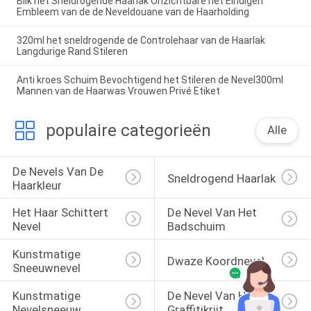
Blik het Sneldrogende Haarlak Onzichtbare het Eindigen
Embleem van de de Neveldouane van de Haarholding
320ml het sneldrogende de Controlehaar van de Haarlak
Langdurige Rand Stileren
Anti kroes Schuim Bevochtigend het Stileren de Nevel300ml
Mannen van de Haarwas Vrouwen Privé Etiket
populaire categorieën
Alle
De Nevels Van De 
Sneldrogend Haarlak
Haarkleur
Het Haar Schittert 
De Nevel Van Het 
Nevel
Badschuim
Kunstmatige 
Dwaze Koordnevel
Sneeuwnevel
Kunstmatige 
De Nevel Van Het 
Nevelsneeuw
Graffitikrijt