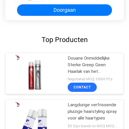
Doorgaan
Top Producten
Douane Onmiddellijke
Sterke Greep Geen
Haarlak van het
Geuraërosol voor
Negotiated MOQ:10000 PCs
Mensen en Wijfje
CONTACT
Langdurige verfrissende
pluizige haarstyling spray
voor alle haartypes
$0.5/pc based on MOQ MOQ:10000pcs