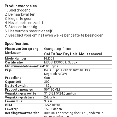
Productvoordelen
1.
Snel drogend
2. De haarkwaliteit
3. Elegante geur
4. Nevelboete en zacht
5. Sterk en krachtig
6. Het vormen maar niet stijf
7. Geschikt voor om het even welke behoefte te beëindigen
Specificaties:
Plaats van Oorsprong
Guangdong, China
Merknaam
Cai Fu Bao Dry Hair-Moussenevel
ModelNumber
HM001
Certificatie
MSDS, ISO9001, SEDEX
Minimumordehoeveelheid
10000pcs
Prijs
De FOB- prijs van Shenzhen USD,
Negotiable/EXW
Propellant
Gas
Capaciteit
300ml
Netto Gewicht
185g
Productdimensies
50*190MM
Verpakkingsgrootte
31.5*21.5*24.5cm/tcn
Verpakkingsdetails
24pcs/ctn
Levensduur
3 jaar
OEM
Toegelaten
Levertijd
15-30 dagen
Betalingsvoorwaarden
30% USD-de storting door T/T, anderen is
overeen te komen.