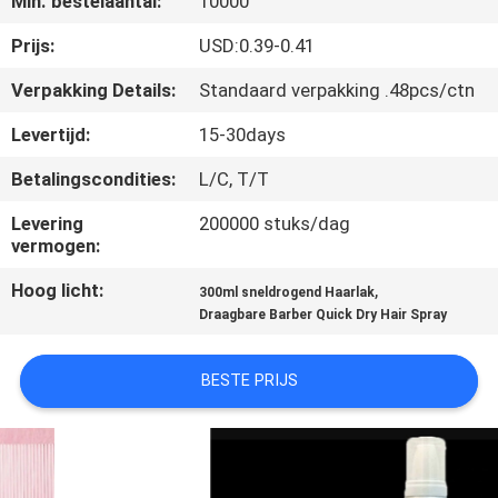
Min. bestelaantal:
10000
KWALITEITSCONTROLE
Prijs:
USD:0.39-0.41
CONTACTEER
Verpakking Details:
Standaard verpakking .48pcs/ctn
ONS
Levertijd:
15-30days
Betalingscondities:
L/C, T/T
NIEUWS
Levering
200000 stuks/dag
vermogen:
ALLE
Hoog licht:
,
GEVALLEN
300ml sneldrogend Haarlak
Draagbare Barber Quick Dry Hair Spray
SITEMAP
BESTE PRIJS
PRIVACYBELEID