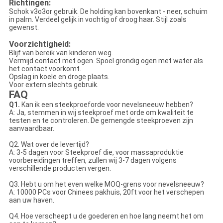
Richtingen:
Schok v3o3or gebruik. De holding kan bovenkant - neer, schuim
in palm. Verdeel gelijk in vochtig of droog haar. Stijl zoals
gewenst.
Voorzichtigheid:
Blijf van bereik van kinderen weg.
Vermijd contact met ogen. Spoel grondig ogen met water als
het contact voorkomt.
Opslag in koele en droge plaats.
Voor extern slechts gebruik.
FAQ
Q1.
Kan ik een steekproeforde voor nevelsneeuw hebben?
A: Ja, stemmen in wij steekproef met orde om kwaliteit te
testen en te controleren. De gemengde steekproeven zijn
aanvaardbaar.
Q2. Wat over de levertijd?
A: 3-5 dagen voor Steekproef die, voor massaproduktie
voorbereidingen treffen, zullen wij 3-7 dagen volgens
verschillende producten vergen.
Q3. Hebt u om het even welke MOQ-grens voor nevelsneeuw?
A: 10000 PCs voor Chinees pakhuis, 20ft voor het verschepen
aan uw haven.
Q4. Hoe verscheept u de goederen en hoe lang neemt het om