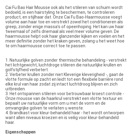
Cai Fu Bao Hair Mousse ook als het stileren van schuim wordt
bedoeld, is een hairstyling te beschermen, te controleren
product, en stijlhaar dat. Onze Cai Fu Bao-Haarmousse voegt
volume aan haar toe en verstrekt zowel het conditioneren als
greep, zonder enige massa's of opeenhoping. Het kan uw haar
tweemaal of zelfs driemaal als veel meer volume geven. De
haarmousse helpt ook haar glanzender kijken en voelen en het
meer definitie zonder het kraken geven, zolang u het weet hoe
te om haarmousse correct toe te passen.
1.
Natuurlijke golven zonder thermische behandeling - verstrekt
het lichtgewicht, luchtdroge stileren die natuurlijke krullen en
golfstijfheid verbetert.
2. Verbeter krullen zonder niet Kleverige kleverigheid -, gaat de
vlotte formule op zacht en leidt tot een flexibele barrière rond
elke krul van haar zodat zij intact luchtdroog blijven en zich
uitbreiden.
3. Het ontspannen stileren voor betrouwbaar kroest controle -
Onze mousse van de haarkrul verstrekt een vlotte textuur en
bepaalt uw natuurlijke vorm om u met de vorm en de
omvangrijke golven te verlaten u wenste.
4. Brandkast voor kleur-behandeld haar - het wordt ontworpen
want allen niveaus kroezen en is veilig voor kleur-behandeld
haar.
Eigenschappen