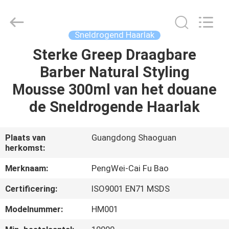
Guangdong
Peng
Wei
Fine
Chemical
Sneldrogend Haarlak
Co.,Limited.
All
Sterke Greep Draagbare
THUIS
Rights
Reserved.
Barber Natural Styling
PRODUCTEN
Mousse 300ml van het douane
de Sneldrogende Haarlak
VIDEOS
Plaats van
Guangdong Shaoguan
herkomst:
OVER
ONS
Merknaam:
PengWei-Cai Fu Bao
Certificering:
ISO9001 EN71 MSDS
FABRIEKSREIS
Modelnummer:
HM001