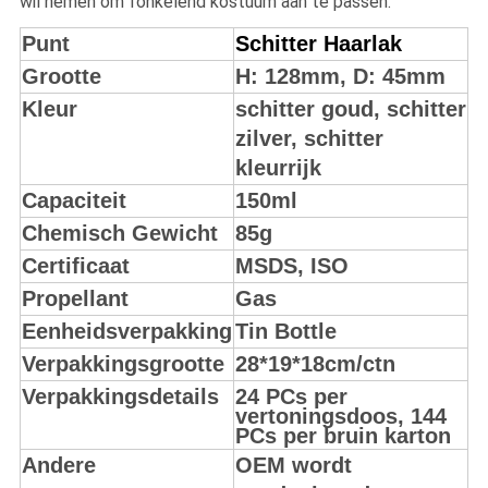
wil nemen om fonkelend kostuum aan te passen.
Punt
Schitter Haarlak
Grootte
H: 128mm, D: 45mm
Kleur
schitter goud, schitter
zilver, schitter
kleurrijk
Capaciteit
150ml
Chemisch Gewicht
85g
Certificaat
MSDS, ISO
Propellant
Gas
Eenheidsverpakking
Tin Bottle
Verpakkingsgrootte
28*19*18cm/ctn
Verpakkingsdetails
24 PCs per
vertoningsdoos, 144
PCs per bruin karton
Andere
OEM wordt