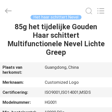
Guangdong
Peng
Wei
Fine
Chemical
Het haar schittert Nevel
Co.,Limited.
All
85g het tijdelijke Gouden
THUIS
Rights
Reserved.
Haar schittert
PRODUCTEN
Multifunctionele Nevel Lichte
Greep
VIDEOS
Plaats van
Guangdong, China
herkomst:
OVER
ONS
Merknaam:
Customized Logo
Certificering:
ISO9001,ISO14001,MSDS
FABRIEKSREIS
Modelnummer:
HG001