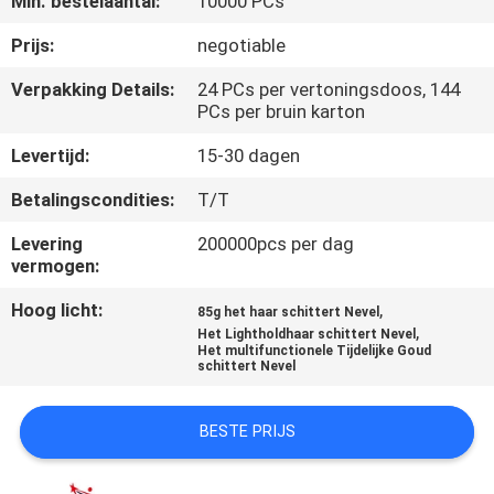
Min. bestelaantal:
10000 PCs
KWALITEITSCONTROLE
Prijs:
negotiable
CONTACTEER
Verpakking Details:
24 PCs per vertoningsdoos, 144
PCs per bruin karton
ONS
Levertijd:
15-30 dagen
NIEUWS
Betalingscondities:
T/T
Levering
200000pcs per dag
ALLE
vermogen:
GEVALLEN
Hoog licht:
,
85g het haar schittert Nevel
,
Het Lightholdhaar schittert Nevel
Het multifunctionele Tijdelijke Goud
SITEMAP
schittert Nevel
PRIVACYBELEID
BESTE PRIJS