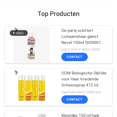
Top Producten
De partij schittert
Lichaamshaar glanst
Nevel 150ml ISO9001
SEDEX
USD:0.39-0.41 MOQ:10000
CONTACT
ODM Biologische Olijfolie
voor Haar Voedende
Scheenspray 472 ml
Frizz Control
negotiable MOQ:10000 pcs
CONTACT
Kleurrijke 150 ml haar