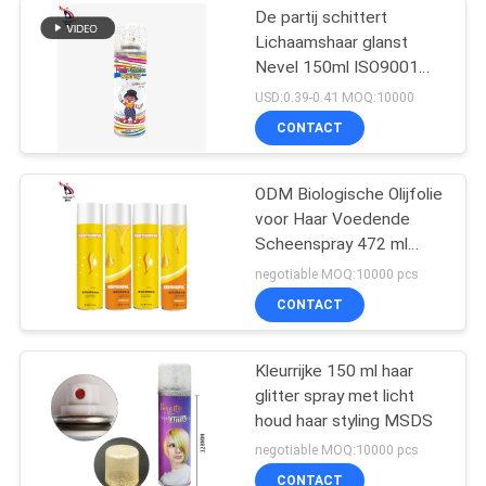
De partij schittert
Lichaamshaar glanst
Nevel 150ml ISO9001
SEDEX
USD:0.39-0.41 MOQ:10000
CONTACT
ODM Biologische Olijfolie
voor Haar Voedende
Scheenspray 472 ml
Frizz Control
negotiable MOQ:10000 pcs
CONTACT
Kleurrijke 150 ml haar
glitter spray met licht
houd haar styling MSDS
negotiable MOQ:10000 pcs
CONTACT