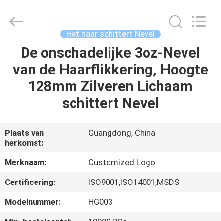
Guangdong
Peng
Wei
Fine
Chemical
Het haar schittert Nevel
Co.,Limited.
All
De onschadelijke 3oz-Nevel
THUIS
Rights
Reserved.
van de Haarflikkering, Hoogte
PRODUCTEN
128mm Zilveren Lichaam
schittert Nevel
VIDEOS
Plaats van
Guangdong, China
herkomst:
OVER
ONS
Merknaam:
Customized Logo
Certificering:
ISO9001,ISO14001,MSDS
FABRIEKSREIS
Modelnummer:
HG003