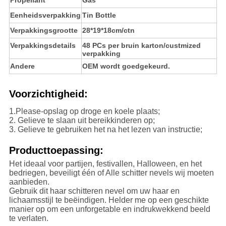
Propellant
Gas
Eenheidsverpakking
Tin Bottle
Verpakkingsgrootte
28*19*18cm/ctn
Verpakkingsdetails
48 PCs per bruin karton/custmized
verpakking
Andere
OEM wordt goedgekeurd.
Voorzichtigheid:
1.Please-opslag op droge en koele plaats;
2. Gelieve te slaan uit bereikkinderen op;
3. Gelieve te gebruiken het na het lezen van instructie;
Producttoepassing:
Het ideaal voor partijen, festivallen, Halloween, en het
bedriegen, beveiligt één of Alle schitter nevels wij moeten
aanbieden.
Gebruik dit haar schitteren nevel om uw haar en
lichaamsstijl te beëindigen. Helder me op een geschikte
manier op om een unforgetable en indrukwekkend beeld
te verlaten.