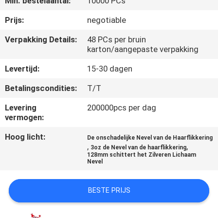
Min. bestelaantal:
10000 PCs
KWALITEITSCONTROLE
Prijs:
negotiable
CONTACTEER
Verpakking Details:
48 PCs per bruin
karton/aangepaste verpakking
ONS
Levertijd:
15-30 dagen
NIEUWS
Betalingscondities:
T/T
Levering
200000pcs per dag
ALLE
vermogen:
GEVALLEN
Hoog licht:
De onschadelijke Nevel van de Haarflikkering
,
,
3oz de Nevel van de haarflikkering
128mm schittert het Zilveren Lichaam
SITEMAP
Nevel
PRIVACYBELEID
BESTE PRIJS