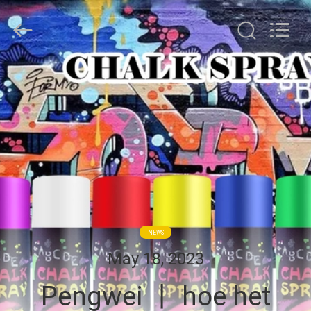
Guangdong
Peng
Wei
Fine
Chemical
Co.,Limited.
All
THUIS
Rights
Reserved.
PRODUCTEN
VIDEOS
OVER
ONS
NEWS
May 18, 2023
FABRIEKSREIS
Pengwei 丨 hoe het