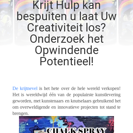
KWALITEITSCONTROLE
Krijt Hulp kan
bespuiten u laat Uw
CONTACTEER
Creativiteit los?
ONS
Onderzoek het
Opwindende
NIEUWS
Potentieel!
ALLE
GEVALLEN
De krijtnevel
is het hete over de hele wereld verkopen!
Het is wereldwijd één van de populairste kunstlevering
SITEMAP
geworden, met kunstenaars en knutselaars gebruikend het
om overweldigende en innovatieve projecten tot stand te
brengen.
PRIVACYBELEID