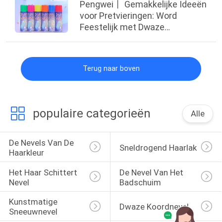
Pengwei丨 Gemakkelijke Ideeën
voor Pretvieringen: Word
Feestelijk met Dwaze
Koordnevel
Terug naar boven
populaire categorieën
Alle
De Nevels Van De 
Sneldrogend Haarlak
Haarkleur
Het Haar Schittert 
De Nevel Van Het 
Nevel
Badschuim
Kunstmatige 
Dwaze Koordnevel
Sneeuwnevel