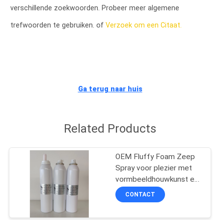
KWALITEITSCONTROLE
verschillende zoekwoorden. Probeer meer algemene
trefwoorden te gebruiken. of
Verzoek om een Citaat.
CONTACTEER
ONS
NIEUWS
Ga terug naar huis
ALLE
Related Products
GEVALLEN
OEM Fluffy Foam Zeep
SITEMAP
Spray voor plezier met
vormbeeldhouwkunst en
creatie
PRIVACYBELEID
CONTACT