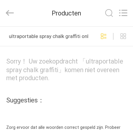
Guangdong
Peng
Wei
Producten
Fine
Chemical
Co.,Limited.
All
THUIS
Rights
Reserved.
ultraportable spray chalk graffiti online fabricage
PRODUCTEN
Sorry！ Uw zoekopdracht 「ultraportable
VIDEOS
spray chalk graffiti」komen niet overeen
met producten.
OVER
ONS
Suggesties：
FABRIEKSREIS
Zorg ervoor dat alle woorden correct gespeld zijn. Probeer